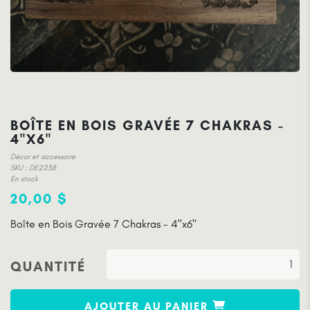
BOÎTE EN BOIS GRAVÉE 7 CHAKRAS -
4"X6"
Décor et accessoire
SKU : DE2238
En stock
20,00 $
Boîte en Bois Gravée 7 Chakras - 4"x6"
QUANTITÉ
AJOUTER AU PANIER